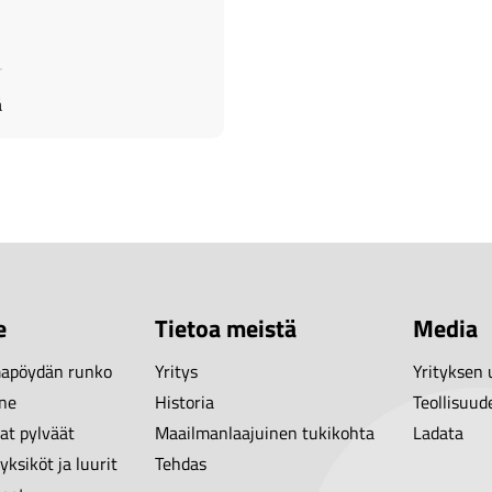
ä
e
Tietoa meistä
Media
apöydän runko
Yritys
Yrityksen 
ine
Historia
Teollisuud
at pylväät
Maailmanlaajuinen tukikohta
Ladata
ksiköt ja luurit
Tehdas