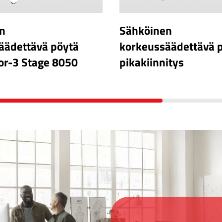
n
Sähköinen
äädettävä pöytä
korkeussäädettävä 
or-3 Stage 8050
pikakiinnitys