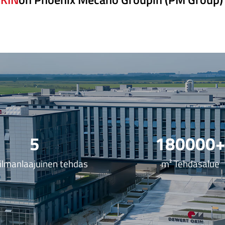
5
180000
lmanlaajuinen tehdas
m² Tehdasalue