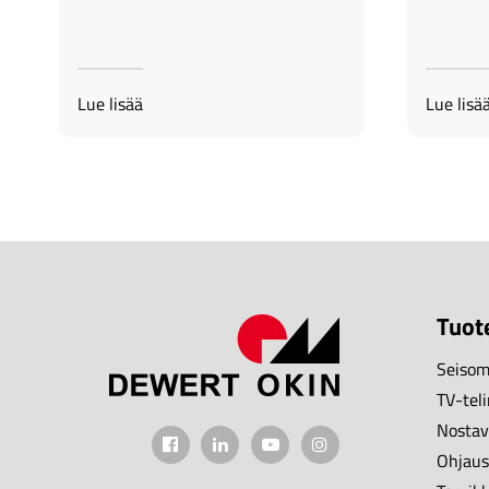
kansainvälisiin
huonekalumessuihin
Lue lisää
Lue lisä
Tuot
Seisom
TV-tel
Nostav
Ohjausy