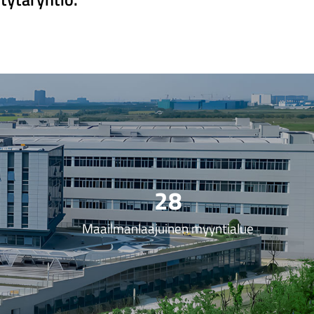
+
28
Maailmanlaajuinen myyntialue