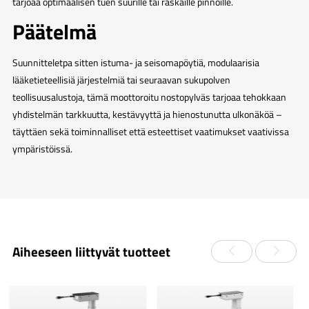
tarjoaa optimaalisen tuen suurille tai raskaille pinnoille.
Päätelmä
Suunnitteletpa sitten istuma- ja seisomapöytiä, modulaarisia
lääketieteellisiä järjestelmiä tai seuraavan sukupolven
teollisuusalustoja, tämä moottoroitu nostopylväs tarjoaa tehokkaan
yhdistelmän tarkkuutta, kestävyyttä ja hienostunutta ulkonäköä –
täyttäen sekä toiminnalliset että esteettiset vaatimukset vaativissa
ympäristöissä.
Aiheeseen liittyvät tuotteet