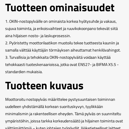
Tuotteen ominaisuudet
1. OKIN-nostopylväille on ominaista korkea hyötysuhde ja vakaus,
sujuva toiminta, ja erikoisvaihteet ja ruuvikokoonpano tekevät siitä
aina hiljaisen nosto- ja laskuprosessin.
2. Pyöristetty moottorilaatikon muotoilu tekee tuotteesta kauniin ja
samalla välttää käyttäjän törmäyksen aiheuttamat henkilövahingot.
3. Turvallisia ja tehokkaita OKIN-nostopylväitä voidaan käyttää
tehokkaasti tuoteskenaarioissa, jotka ovat EN527- ja BIFMA X5.5 -
standardien mukaisia.
Tuotteen kuvaus
Moottoroitu nostopylväs määrittelee pystysuuntaisen toiminnan
uudelleen yhdistämällä korkean suorituskyvyn, tyylikkään
minimalismin ja rakenteellisen eheyden. Tämä pylväs on suunniteltu
ympäristöihin, joissa tarkka korkeudensäätö ja hiljainen toiminta ovat
välttämättömiä – kuten johtajien työpöydät, lääketieteelliset laitteet