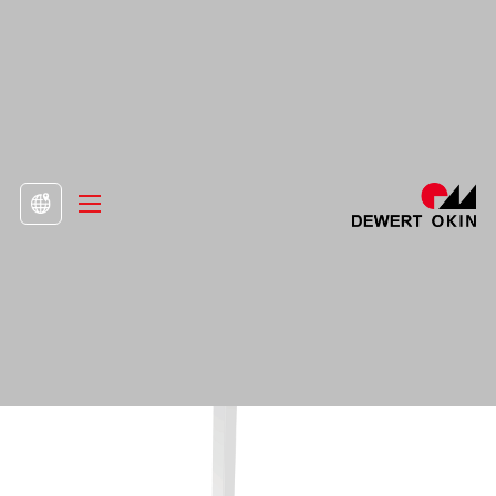
>
Tuote
>
Nostavat pylväät

DD451.3-sarake