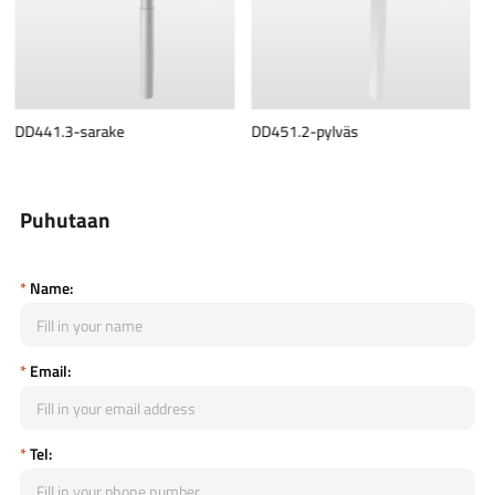
DD451.2-pylväs
DD452.2-sarake
Puhutaan
*
Name:
*
Email:
*
Tel: