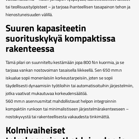
tai teollisuustyöpisteet – ja tarjoaa ihanteellisen tasapainon tehon ja
hienostuneisuuden välillä.
Suuren kapasiteetin
suorituskykyä kompaktissa
rakenteessa
Tämä pilari on suunniteltu kestämään jopa 800 N:n kuormia, ja se
tarjoaa vankan nostovoiman tasaisella liikkeellä. Sen 650 mm:n
iskualue sopii monenlaisiin korkeustarpeisiin, joten se sopii
täydellisesti dynaamisiin työtiloihin tai automatisoituihin järjestelmiin,
jotka vaativat mukautuvaa korkeudensäätöä.
560 mm:n asennusmitat mahdollistavat helpon integroinnin
kompaktiin runkoon tai minimalistiseen järjestelmärakenteeseen –
nostokyvystä tai rakenteellisesta vakaudesta tinkimättä.
Kolmivaiheiset