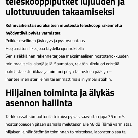
teleskooppiputket lujuuden ja
ulottuvuuden takaamiseksi
Kolmivaiheista suorakaiteen muotoista teleskooppirakennetta
hyödyntävä pylväs varmistaa:
Poikkeuksellinen jäykkyys ja pystysuuntaus
Huojumaton liike, jopa täydellä ojennuksella
Sen sisäkkäinen rakenne tarjoaa maksimaalisen nostotehokkuuden
minimaalisella jalanjäljellä. Saumaton, reiätön ulkokuori edistää
puhdasta estetiikkaa ja minimoi pölyn tai roskien pääsyn –
ihanteellinen steriileihin tai ammattimaisiin ympäristöihin.
Hiljainen toiminta ja älykäs
asennon hallinta
Tarkkuussähkömoottorilla toimiva pylväs saavuttaa jopa 35 mm/s
nostonopeuden pitäen samalla melutason alle 48 dB. Tämä varmistaa
hiljaisen ja häiriöttömän toiminnan toimistoissa, laboratorioissa tai