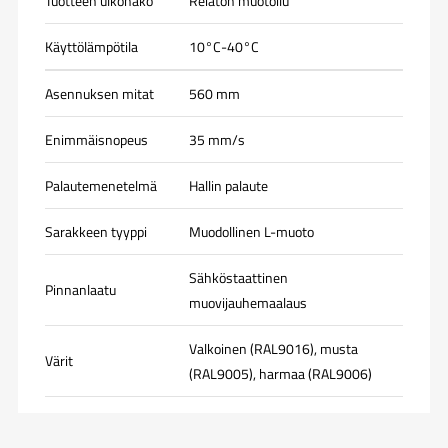
Tuotteen ulkonäkö
Reiätön muotoilu
Käyttölämpötila
10°C-40°C
Asennuksen mitat
560 mm
Enimmäisnopeus
35 mm/s
Palautemenetelmä
Hallin palaute
Sarakkeen tyyppi
Muodollinen L-muoto
Sähköstaattinen
Pinnanlaatu
muovijauhemaalaus
Valkoinen (RAL9016), musta
Värit
(RAL9005), harmaa (RAL9006)