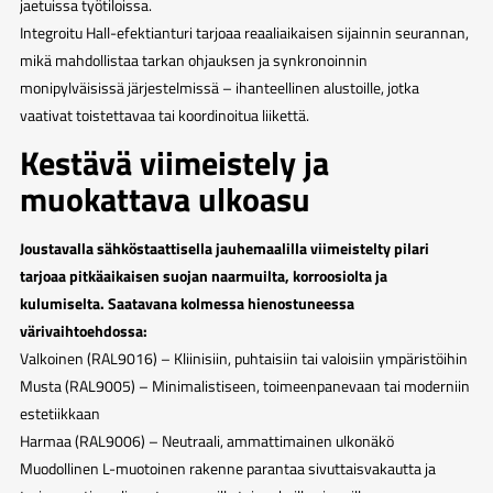
jaetuissa työtiloissa.
Integroitu Hall-efektianturi tarjoaa reaaliaikaisen sijainnin seurannan,
mikä mahdollistaa tarkan ohjauksen ja synkronoinnin
monipylväisissä järjestelmissä – ihanteellinen alustoille, jotka
vaativat toistettavaa tai koordinoitua liikettä.
Kestävä viimeistely ja
muokattava ulkoasu
Joustavalla sähköstaattisella jauhemaalilla viimeistelty pilari
tarjoaa pitkäaikaisen suojan naarmuilta, korroosiolta ja
kulumiselta. Saatavana kolmessa hienostuneessa
värivaihtoehdossa:
Valkoinen (RAL9016) – Kliinisiin, puhtaisiin tai valoisiin ympäristöihin
Musta (RAL9005) – Minimalistiseen, toimeenpanevaan tai moderniin
estetiikkaan
Harmaa (RAL9006) – Neutraali, ammattimainen ulkonäkö
Muodollinen L-muotoinen rakenne parantaa sivuttaisvakautta ja