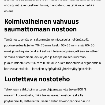
yhdistyvät rakenteellinen lujuus, hienostunut estetiikka ja herkkä
ohjaus.
Kolmivaiheinen vahvuus
saumattomaan nostoon
Tämä nostopylväs on rakennettu kolmiosaisella neliömäisellä
putkirakenteella (ulko: 70×70 mm, keski: 65×65 mm, sisä: 60×60
mm), ja se tarjoaa poikkeuksellisen teleskooppisen jatkeen säilyttäen
samalla erinomaisen jäykkyyden ja tasapainoisen kuorman
jakautumisen. Sen 650 mm:n iskualue tukee monenlaisia ergonomisia
korkeusasetuksia – johtajien työpöydistä yhteistyötyöpisteisiin.
Luotettava nostoteho
Tehokkaan sähkötoimilaitteen ohjaama pylväs tukee 800 N:n
maksimikuormitusta, mikä takaa vakaan noston raskaille
pöytäkoneille, laitteille tai usean näytön kokoonpanoille. Suurin