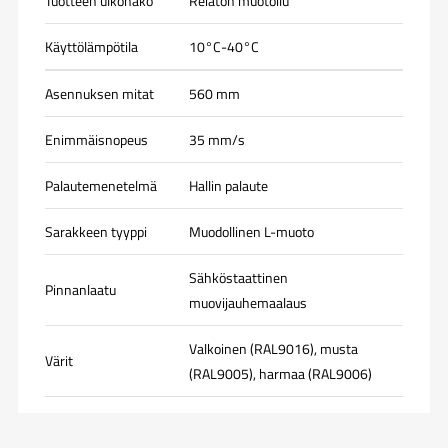
Tuotteen ulkonäkö
Reiätön muotoilu
Käyttölämpötila
10°C-40°C
Asennuksen mitat
560 mm
Enimmäisnopeus
35 mm/s
Palautemenetelmä
Hallin palaute
Sarakkeen tyyppi
Muodollinen L-muoto
Sähköstaattinen
Pinnanlaatu
muovijauhemaalaus
Valkoinen (RAL9016), musta
Värit
(RAL9005), harmaa (RAL9006)