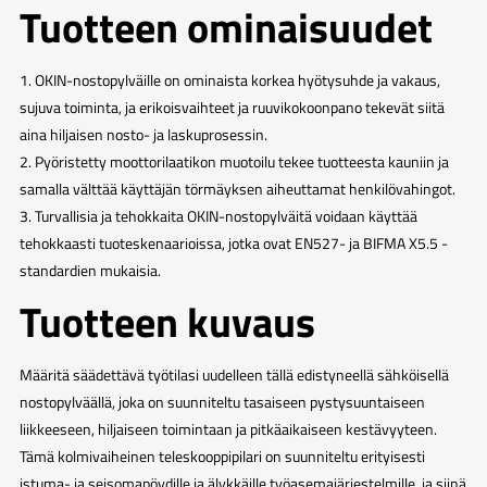
Tuotteen ominaisuudet
1. OKIN-nostopylväille on ominaista korkea hyötysuhde ja vakaus,
sujuva toiminta, ja erikoisvaihteet ja ruuvikokoonpano tekevät siitä
aina hiljaisen nosto- ja laskuprosessin.
2. Pyöristetty moottorilaatikon muotoilu tekee tuotteesta kauniin ja
samalla välttää käyttäjän törmäyksen aiheuttamat henkilövahingot.
3. Turvallisia ja tehokkaita OKIN-nostopylväitä voidaan käyttää
tehokkaasti tuoteskenaarioissa, jotka ovat EN527- ja BIFMA X5.5 -
standardien mukaisia.
Tuotteen kuvaus
Määritä säädettävä työtilasi uudelleen tällä edistyneellä sähköisellä
nostopylväällä, joka on suunniteltu tasaiseen pystysuuntaiseen
liikkeeseen, hiljaiseen toimintaan ja pitkäaikaiseen kestävyyteen.
Tämä kolmivaiheinen teleskooppipilari on suunniteltu erityisesti
istuma- ja seisomapöydille ja älykkäille työasemajärjestelmille, ja siinä