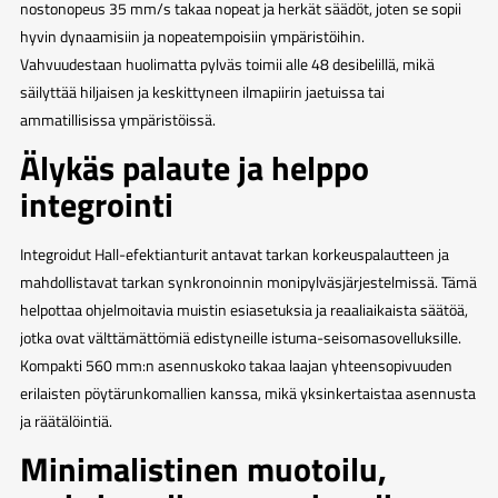
nostonopeus 35 mm/s takaa nopeat ja herkät säädöt, joten se sopii
hyvin dynaamisiin ja nopeatempoisiin ympäristöihin.
Vahvuudestaan huolimatta pylväs toimii alle 48 desibelillä, mikä
säilyttää hiljaisen ja keskittyneen ilmapiirin jaetuissa tai
ammatillisissa ympäristöissä.
Älykäs palaute ja helppo
integrointi
Integroidut Hall-efektianturit antavat tarkan korkeuspalautteen ja
mahdollistavat tarkan synkronoinnin monipylväsjärjestelmissä. Tämä
helpottaa ohjelmoitavia muistin esiasetuksia ja reaaliaikaista säätöä,
jotka ovat välttämättömiä edistyneille istuma-seisomasovelluksille.
Kompakti 560 mm:n asennuskoko takaa laajan yhteensopivuuden
erilaisten pöytärunkomallien kanssa, mikä yksinkertaistaa asennusta
ja räätälöintiä.
Minimalistinen muotoilu,