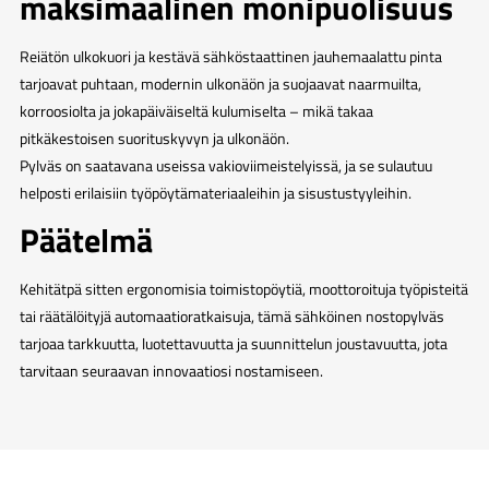
maksimaalinen monipuolisuus
Reiätön ulkokuori ja kestävä sähköstaattinen jauhemaalattu pinta
tarjoavat puhtaan, modernin ulkonäön ja suojaavat naarmuilta,
korroosiolta ja jokapäiväiseltä kulumiselta – mikä takaa
pitkäkestoisen suorituskyvyn ja ulkonäön.
Pylväs on saatavana useissa vakioviimeistelyissä, ja se sulautuu
helposti erilaisiin työpöytämateriaaleihin ja sisustustyyleihin.
Päätelmä
Kehitätpä sitten ergonomisia toimistopöytiä, moottoroituja työpisteitä
tai räätälöityjä automaatioratkaisuja, tämä sähköinen nostopylväs
tarjoaa tarkkuutta, luotettavuutta ja suunnittelun joustavuutta, jota
tarvitaan seuraavan innovaatiosi nostamiseen.