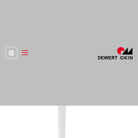
>
Tuote
>
Nostavat pylväät

DD471.3-sarake